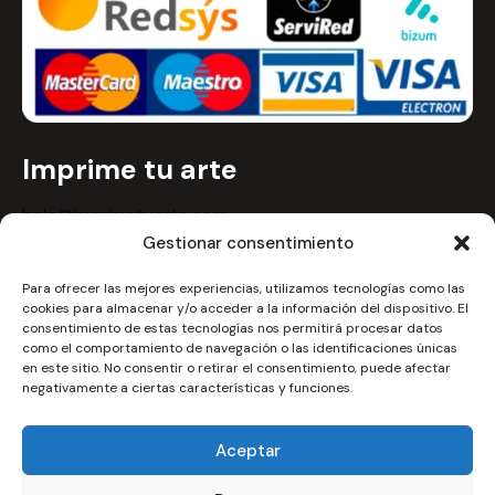
Imprime tu arte
hola@imprimetuarte.com
Gestionar consentimiento
Imprime tu arte, una marca de
TAGOYA SPORT SL
. con
más de 30 años en el sector de la confección y
Para ofrecer las mejores experiencias, utilizamos tecnologías como las
cookies para almacenar y/o acceder a la información del dispositivo. El
estampación de ropa deportiva y con fabrica propia.
consentimiento de estas tecnologías nos permitirá procesar datos
NIF: B99217358
como el comportamiento de navegación o las identificaciones únicas
en este sitio. No consentir o retirar el consentimiento, puede afectar
negativamente a ciertas características y funciones.
Aceptar
Imprime tu Arte
© 2026