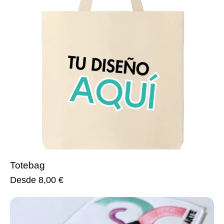
Totebag
Desde
8,00
€