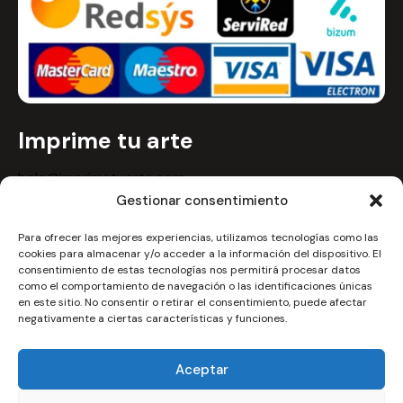
Imprime tu arte
hola@imprimetuarte.com
Gestionar consentimiento
Imprime tu arte, una marca de
TAGOYA SPORT SL
. con
más de 30 años en el sector de la confección y
Para ofrecer las mejores experiencias, utilizamos tecnologías como las
cookies para almacenar y/o acceder a la información del dispositivo. El
estampación de ropa deportiva y con fabrica propia.
consentimiento de estas tecnologías nos permitirá procesar datos
NIF: B99217358
como el comportamiento de navegación o las identificaciones únicas
en este sitio. No consentir o retirar el consentimiento, puede afectar
negativamente a ciertas características y funciones.
Aceptar
Imprime tu Arte
© 2026