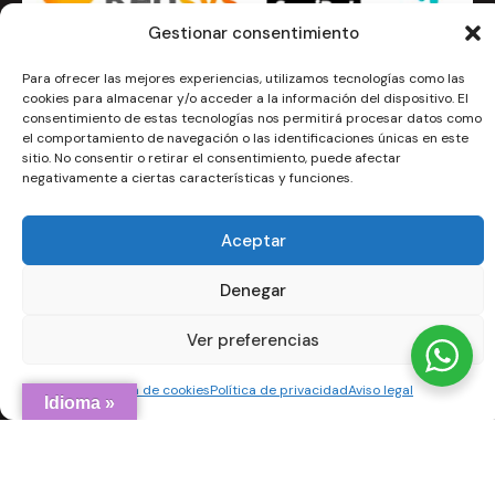
Gestionar consentimiento
Para ofrecer las mejores experiencias, utilizamos tecnologías como las
cookies para almacenar y/o acceder a la información del dispositivo. El
consentimiento de estas tecnologías nos permitirá procesar datos como
el comportamiento de navegación o las identificaciones únicas en este
Imprime tu arte
sitio. No consentir o retirar el consentimiento, puede afectar
negativamente a ciertas características y funciones.
hola@imprimetuarte.com
Imprime tu arte, una marca de
TAGOYA SPORT SL
. con
Aceptar
más de 30 años en el sector de la confección y
Denegar
estampación de ropa deportiva y con fabrica propia.
NIF: B99217358
Ver preferencias
Política de cookies
Política de privacidad
Aviso legal
Idioma »
Imprime tu Arte
© 2026