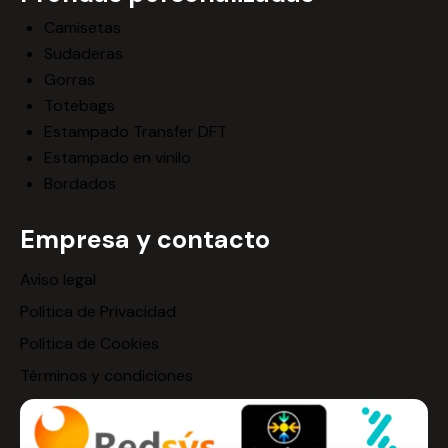
Camisetas
Sudaderas
Gorras
Totebags
Estampado Transfer DFT
Estampado en vinilo
Bordados
Empresa y contacto
Aviso legal
Política de Privacidad
Política de Cookies
Términos y condiciones